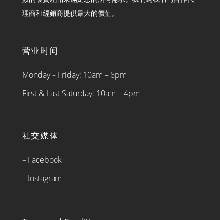
理商和經銷商提供最大的價值。
营业时间
Monday – Friday: 10am – 6pm
First & Last Saturday: 10am – 4pm
社交媒体
– Facebook
– Instagram